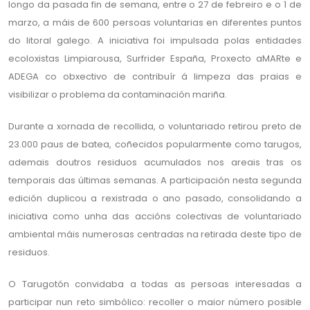
longo da pasada fin de semana, entre o 27 de febreiro e o 1 de
marzo, a máis de 600 persoas voluntarias en diferentes puntos
do litoral galego. A iniciativa foi impulsada polas entidades
ecoloxistas Limpiarousa, Surfrider España, Proxecto aMARte e
ADEGA co obxectivo de contribuír á limpeza das praias e
visibilizar o problema da contaminación mariña.
Durante a xornada de recollida, o voluntariado retirou preto de
23.000 paus de batea, coñecidos popularmente como tarugos,
ademais doutros residuos acumulados nos areais tras os
temporais das últimas semanas. A participación nesta segunda
edición duplicou a rexistrada o ano pasado, consolidando a
iniciativa como unha das accións colectivas de voluntariado
ambiental máis numerosas centradas na retirada deste tipo de
residuos.
O Tarugotón convidaba a todas as persoas interesadas a
participar nun reto simbólico: recoller o maior número posible